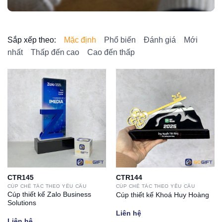
Sắp xếp theo:
Mặc định
Phổ biến
Đánh giá
Mới
nhất
Thấp đến cao
Cao đến thấp
CTR145
CTR144
CÚP CHẾ TÁC THEO YÊU CẦU
CÚP CHẾ TÁC THEO YÊU CẦU
Cúp thiết kế Zalo Business
Cúp thiết kế Khoá Huy Hoàng
Solutions
Liên hệ
Liên hệ