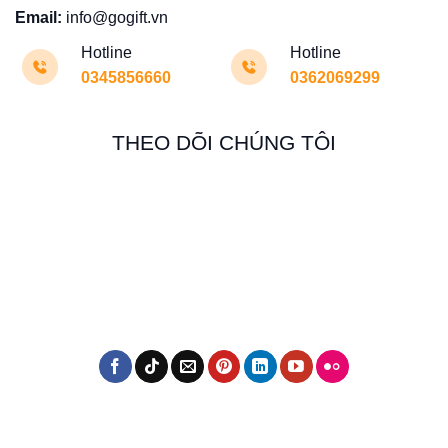
Email:
info@gogift.vn
Hotline
Hotline
0345856660
0362069299
THEO DÕI CHÚNG TÔI
Cúp thiết kế của Gogift dành cho Viettel Pay
Có nên đặt cúp theo yêu cầu không?
Không phải ngẫu nhiên mà dịch vụ đặt làm cúp theo yêu
cầu được đông đảo khách hàng ưa chuộng đến vậy. Khi
đặt cúp chế tác theo yêu cầu riêng, bạn được tự chủ trong
việc sáng tạo mẫu tặng phẩm cho sự kiện của mình. Đây là
điều mà những chiếc cúp có sẵn trên thị trường không thể
đáp ứng được.