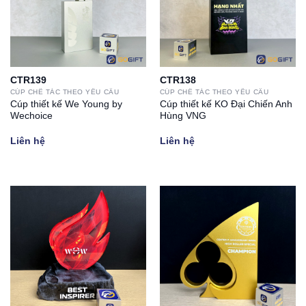
CTR139
CTR138
CÚP CHẾ TÁC THEO YÊU CẦU
CÚP CHẾ TÁC THEO YÊU CẦU
Cúp thiết kế We Young by
Cúp thiết kế KO Đại Chiến Anh
Wechoice
Hùng VNG
Liên hệ
Liên hệ