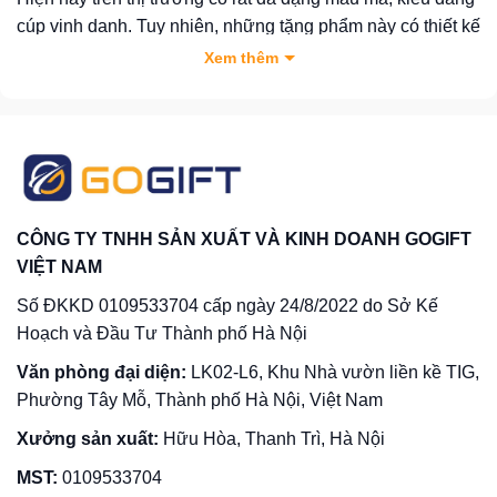
cúp vinh danh. Tuy nhiên, những tặng phẩm này có thiết kế
tương tự nhau với số lượng lớn nên khó tạo được điểm
Xem thêm
nhấn khác biệt cho sự kiện của bạn. Vì vậy, đặt chế tác cúp
theo yêu cầu giúp bạn tạo nên mẫu tặng phẩm độc đáo và
mang đậm dấu ấn riêng.
Dịch vụ đặt làm cúp theo yêu cầu giúp khách hàng có thể
tự do sáng tạo và tùy chỉnh thiết kế tặng phẩm theo ý
CÔNG TY TNHH SẢN XUẤT VÀ KINH DOANH GOGIFT
tưởng riêng. Bạn có thể tùy ý điều chỉnh kiểu dáng, màu
VIỆT NAM
sắc, kích thước, thông điệp… của tặng phẩm. Nhờ đó,
chiếc cúp sẽ có thiết kế phù hợp nhất với mục đích trao
Số ĐKKD 0109533704 cấp ngày 24/8/2022 do Sở Kế
tặng, tính chất sự kiện, điều kiện ngân sách và cả sở thích
Hoạch và Đầu Tư Thành phố Hà Nội
của bạn.
Văn phòng đại diện:
LK02-L6, Khu Nhà vườn liền kề TIG,
Phường Tây Mỗ, Thành phố Hà Nội, Việt Nam
Xưởng sản xuất:
Hữu Hòa, Thanh Trì, Hà Nội
MST:
0109533704