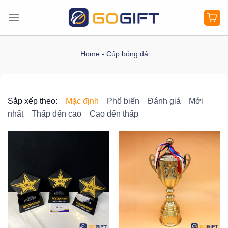
Bỏ
qua
nội
dung
Home
-
Cúp bóng đá
Sắp xếp theo:
Mặc định
Phổ biến
Đánh giá
Mới
nhất
Thấp đến cao
Cao đến thấp