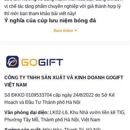
vị chế tác tặng phẩm chuyên nghiệp với giá thành hợp lý
thì mời bạn tham khảo bài viết này!
Ý nghĩa của cúp lưu niệm bóng đá
Cúp bóng đá là mơ ước, là niềm hãnh diện lớn nhất lưu
Xem thêm
niệm khoảnh khắc đáng tự hào nhất trong cuộc đời người
cầu thủ. Hình ảnh cầu thủ giơ cao chiếc cúp vinh danh
cuối giải đấu không chỉ thể hiện niềm vui chiến thắng, mà
còn truyền lửa tinh thần thể thao lan tỏa mãnh liệt. Có thể
nói, đây là món quà vinh danh danh giá và là phần thưởng
xứng đáng cho nỗ lực thi đấu của các đội bóng.
CÔNG TY TNHH SẢN XUẤT VÀ KINH DOANH GOGIFT
VIỆT NAM
Cúp lưu niệm bóng đá không chỉ có ý nghĩa tinh thần cao
đẹp mà còn có giá trị thẩm mỹ cao và độ bền đẹp lý tưởng.
Số ĐKKD 0109533704 cấp ngày 24/8/2022 do Sở Kế
Phần thân tặng phẩm thường được in khắc thông điệp sắc
Hoạch và Đầu Tư Thành phố Hà Nội
nét và truyền thông thương hiệu rộng rãi. Phần cúp tạo sự
Văn phòng đại diện:
LK02-L6, Khu Nhà vườn liền kề TIG,
nâng đỡ vững chắc giúp trưng bày tặng phẩm sang trọng
Phường Tây Mỗ, Thành phố Hà Nội, Việt Nam
hơn giữa không gian.
Xưởng sản xuất:
Hữu Hòa, Thanh Trì, Hà Nội