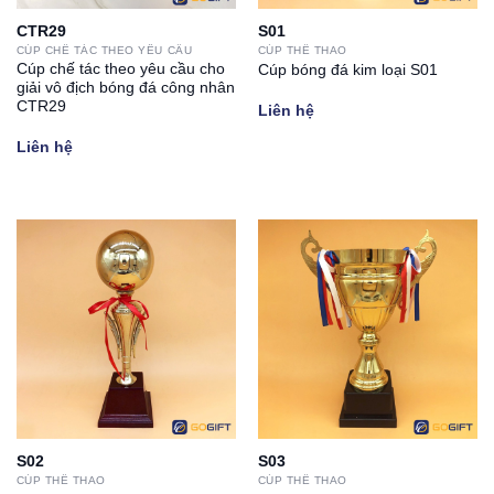
CTR29
S01
CÚP CHẾ TÁC THEO YÊU CẦU
CÚP THỂ THAO
Cúp chế tác theo yêu cầu cho
Cúp bóng đá kim loại S01
giải vô địch bóng đá công nhân
CTR29
Liên hệ
Liên hệ
S02
S03
CÚP THỂ THAO
CÚP THỂ THAO