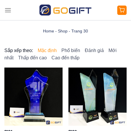
Bỏ
qua
nội
dung
Home
-
Shop
-
Trang 30
Sắp xếp theo:
Mặc định
Phổ biến
Đánh giá
Mới
nhất
Thấp đến cao
Cao đến thấp