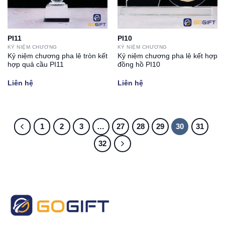
PI11
PI10
KỶ NIỆM CHƯƠNG
KỶ NIỆM CHƯƠNG
Kỷ niệm chương pha lê tròn kết
Kỷ niệm chương pha lê kết hợp
hợp quả cầu PI11
đồng hồ PI10
Liên hệ
Liên hệ
1
2
3
…
27
28
29
30
31
32