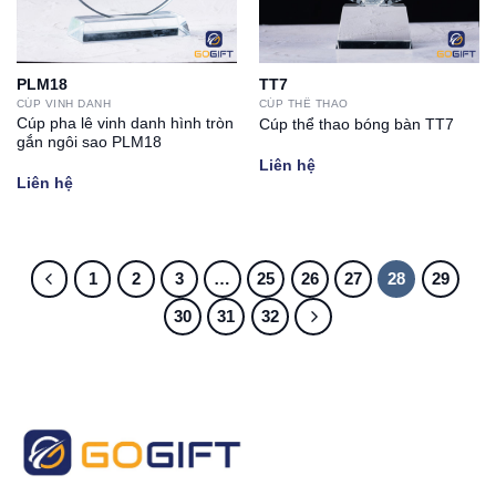
PLM18
TT7
CÚP VINH DANH
CÚP THỂ THAO
Cúp pha lê vinh danh hình tròn
Cúp thể thao bóng bàn TT7
gắn ngôi sao PLM18
Liên hệ
Liên hệ
1
2
3
…
25
26
27
28
29
30
31
32