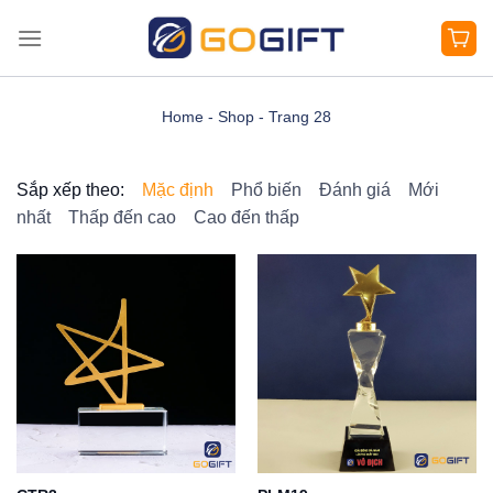
Bỏ
qua
nội
dung
Home
-
Shop
-
Trang 28
Sắp xếp theo:
Mặc định
Phổ biến
Đánh giá
Mới
nhất
Thấp đến cao
Cao đến thấp