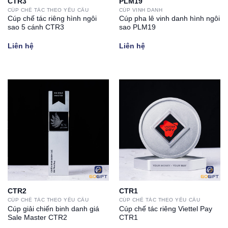
CTR3
PLM19
CÚP CHẾ TÁC THEO YÊU CẦU
CÚP VINH DANH
Cúp chế tác riêng hình ngôi
Cúp pha lê vinh danh hình ngôi
sao 5 cánh CTR3
sao PLM19
Liên hệ
Liên hệ
CTR2
CTR1
CÚP CHẾ TÁC THEO YÊU CẦU
CÚP CHẾ TÁC THEO YÊU CẦU
Cúp giải chiến binh danh giá
Cúp chế tác riêng Viettel Pay
Sale Master CTR2
CTR1