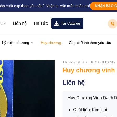
sản xuất cúp theo yêu cầu? Nhận tư vấn mẫu miễn phí
NHẬN BÁO G
ệu
Liên hệ
Tin Tức
Tải Catalog
Kỷ niệm chương
Huy chương
Cúp chế tác theo yêu cầu
TRANG CHỦ
/
HUY CHƯƠNG
Huy chương vinh
Liên hệ
Huy Chương Vinh Danh D
Chất liệu: Kim loại