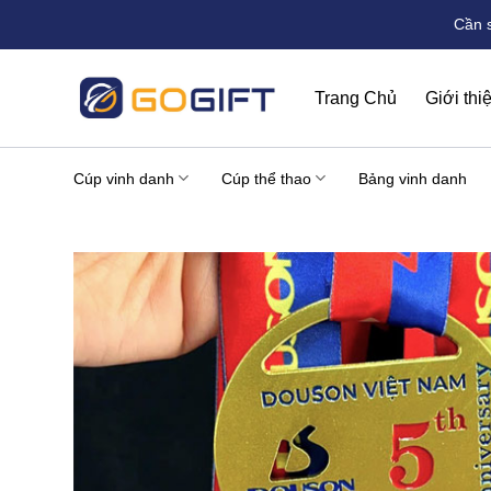
Bỏ
Cần 
qua
nội
dung
Trang Chủ
Giới thi
Cúp vinh danh
Cúp thể thao
Bảng vinh danh