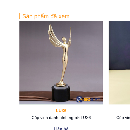
Sản phẩm đã xem
LUX6
i CTR95
Cúp vinh danh hình người LUX6
Cúp vi
Liên hệ