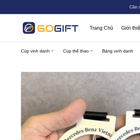
Bỏ
Cần 
qua
nội
dung
Trang Chủ
Giới thi
Cúp vinh danh
Cúp thể thao
Bảng vinh danh