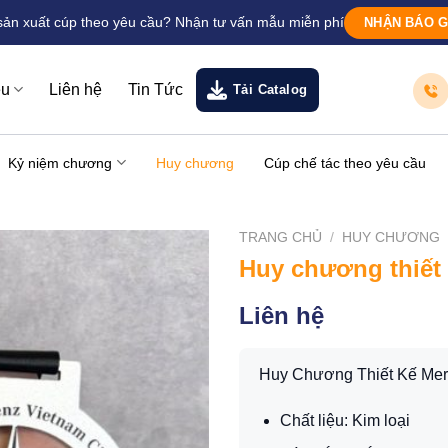
sản xuất cúp theo yêu cầu? Nhận tư vấn mẫu miễn phí
NHẬN BÁO G
ệu
Liên hệ
Tin Tức
Tải Catalog
Kỷ niệm chương
Huy chương
Cúp chế tác theo yêu cầu
TRANG CHỦ
/
HUY CHƯƠNG
Huy chương thiết
Liên hệ
Huy Chương Thiết Kế Mer
Chất liệu: Kim loại