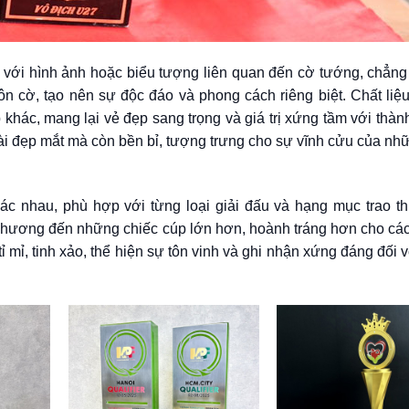
g với hình ảnh hoặc biểu tượng liên quan đến cờ tướng, chẳn
ôn cờ, tạo nên sự độc đáo và phong cách riêng biệt. Chất liệ
p khác, mang lại vẻ đẹp sang trọng và giá trị xứng tầm với thành
ài đẹp mắt mà còn bền bỉ, tượng trưng cho sự vĩnh cửu của nh
c nhau, phù hợp với từng loại giải đấu và hạng mục trao t
phương đến những chiếc cúp lớn hơn, hoành tráng hơn cho các
ỉ mỉ, tinh xảo, thể hiện sự tôn vinh và ghi nhận xứng đáng đối 