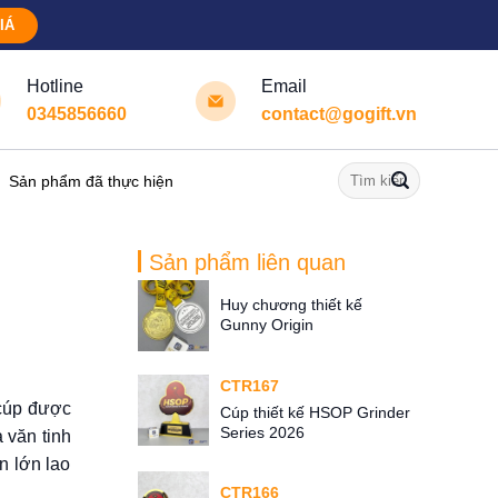
IÁ
Hotline
Email
0345856660
contact@gogift.vn
Tìm
Sản phẩm đã thực hiện
kiếm:
Sản phẩm liên quan
Huy chương thiết kế
Gunny Origin
CTR167
 cúp được
Cúp thiết kế HSOP Grinder
Series 2026
 văn tinh
n lớn lao
CTR166