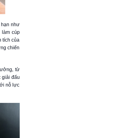
g hạn như
u làm cúp
 tích của
ững chiến
hưởng, từ
 giải đấu
với nỗ lực