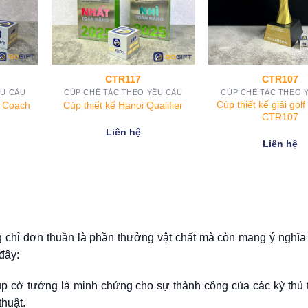
R100
CTR93
 THEO YÊU CẦU
CÚP CHẾ TÁC THEO YÊU CẦU
CÚP CHẾ T
thể thao 5Cores
Cúp thiết kế Korea Bike Trip
Cúp vinh da
R100
CTR93
cao 
ên hệ
Liên hệ
L
 chỉ đơn thuần là phần thưởng vật chất mà còn mang ý nghĩa 
đây:
úp cờ tướng là minh chứng cho sự thành công của các kỳ thủ 
thuật.