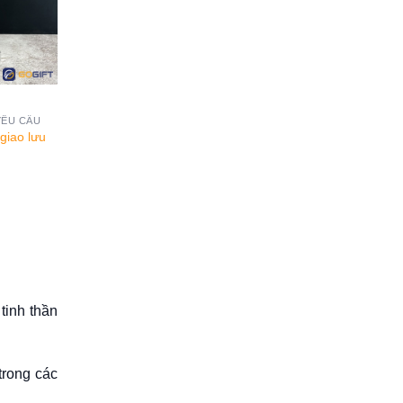
CTR85
CTR81
ÁC THEO YÊU CẦU
CÚP CHẾ TÁC THEO YÊU CẦU
nh tennis Thủ Đức
Cúp thiết kế vinh danh thể thao
cấp CTR85
Tennis Thủ Đức CTR81
iên hệ
Liên hệ
tinh thần
trong các