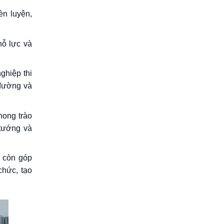
èn luyện,
nỗ lực và
ghiệp thi
 đường và
hong trào
 tướng và
t còn góp
chức, tạo