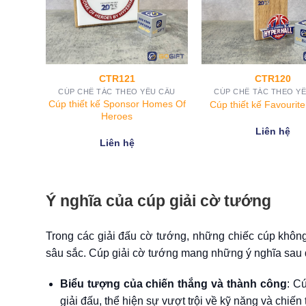
117
CTR107
CT
THEO YÊU CẦU
CÚP CHẾ TÁC THEO YÊU CẦU
CÚP CHẾ TÁC
Cúp thiết kế giải golf giao lưu
Cúp thiết kế 
anoi Qualifier
CTR107
CT
n hệ
Liên hệ
Li
Ý nghĩa của cúp giải cờ tướng
Trong các giải đấu cờ tướng, những chiếc cúp không
sâu sắc. Cúp giải cờ tướng mang những ý nghĩa sau 
Biểu tượng của chiến thắng và thành công
: C
giải đấu, thể hiện sự vượt trội về kỹ năng và chiến 