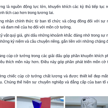
g là nguồn động lực lớn, khuyến khích các kỳ thủ tiếp tục r
h tích cao hơn trong tương lai.
ng nhận chính thức từ ban tổ chức và cộng đồng đối với sự 
ến và đam mê của họ đối với môn cờ tướng.
kỷ vật quý giá, ghi dấu những khoảnh khắc đáng nhớ trong sự n
 những kỷ niệm và câu chuyện riêng, gắn liền với những chặng
 tặng cúp cờ tướng trong các giải đấu góp phần khuyến khích p
yêu thích môn này hơn. Điều này góp phần phát triển môn cờ
ững chiếc cúp cờ tướng chất lượng và được thiết kế đẹp mắ
ấu. Chúng thể hiện sự chuyên nghiệp và đẳng cấp của ban tổ 