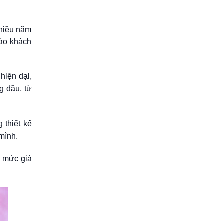
nhiều năm
đảo khách
hiện đại,
g đầu, từ
 thiết kế
mình.
 mức giá