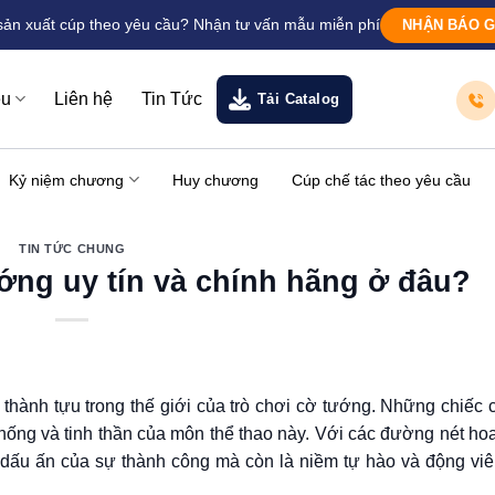
sản xuất cúp theo yêu cầu? Nhận tư vấn mẫu miễn phí
NHẬN BÁO G
ệu
Liên hệ
Tin Tức
Tải Catalog
Kỷ niệm chương
Huy chương
Cúp chế tác theo yêu cầu
TIN TỨC CHUNG
ướng uy tín và chính hãng ở đâu?
 thành tựu trong thế giới của trò chơi cờ tướng. Những chiếc
 thống và tinh thần của môn thể thao này. Với các đường nét hoa
à dấu ấn của sự thành công mà còn là niềm tự hào và động viê