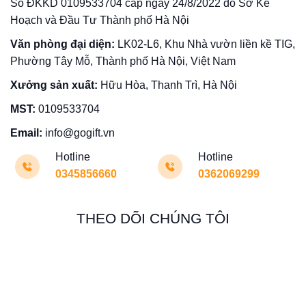
Số ĐKKD 0109533704 cấp ngày 24/8/2022 do Sở Kế
Hoạch và Đầu Tư Thành phố Hà Nội
Văn phòng đại diện:
LK02-L6, Khu Nhà vườn liền kề TIG,
Phường Tây Mỗ, Thành phố Hà Nội, Việt Nam
Xưởng sản xuất:
Hữu Hòa, Thanh Trì, Hà Nội
MST:
0109533704
Email:
info@gogift.vn
Hotline
Hotline
0345856660
0362069299
THEO DÕI CHÚNG TÔI