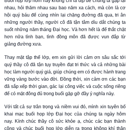
Buổi họp lớp hôm nay không chỉ là dịp để chúng ta gặp lại
nhau, hỏi thăm nhau sau bao năm xa cách, mà còn là cơ
hội quý báu để cùng nhìn lại chặng đường đã qua, tri ân
những người thầy, người cô đã tận tâm dìu dắt chúng ta
suốt những năm tháng Đại học. Và hơn hết là để thắt chặt
hơn nữa tình bạn, tình đồng môn đã được vun đắp từ
giảng đường xưa.
Thay mặt tập thể lớp, em xin gửi lời cảm ơn sâu sắc tới
quý thầy cô đã tận tụy truyền đạt tri thức và cả những bài
học làm người quý giá, giúp chúng em có được hành trang
vững vàng bước vào đời. Đồng thời, xin cảm ơn các bạn
đã sắp xếp thời gian, gác lại công việc và cuộc sống riêng
để có mặt đông đủ trong buổi gặp gỡ đầy ý nghĩa này.
Với tất cả sự trân trọng và niềm vui đó, mình xin tuyên bố
khai mạc buổi họp lớp Đại học của chúng ta ngày hôm
nay. Kính chúc thầy cô sức khỏe ạ, chúc các bạn thành
công và chúc buổi họp lớp diễn ra trong không khí thân