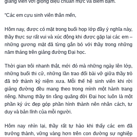
giảng viên với giọng điệu chuẩn mực và điềm đạm.
“Các em cựu sinh viên thân mến,
Hôm nay, được có mặt trong buổi họp lớp đầy ý nghĩa này,
thầy thực sự rất vui và xúc động khi được gặp lại các em –
những gương mặt đã từng gắn bó với thầy trong những
năm tháng trên giảng đường Đại học.
Thời gian trôi nhanh thật, mới đó mà những ngày lên lớp,
những buổi thi cử, những lần trao đổi bài vở giữa thầy trò
đã trở thành kỷ niệm xưa. Mỗi thế hệ sinh viên khi rời
giảng đường đều mang theo trong mình một hành trang
riêng. Nhưng thầy tin rằng quãng đời Đại học luôn là một
phần ký ức đẹp góp phần hình thành nên nhân cách, tư
duy và bản lĩnh của mỗi người.
Hôm nay nhìn lại, thầy rất tự hào khi thấy các em đã
trưởng thành, vững vàng hơn trên con đường sự nghiệp