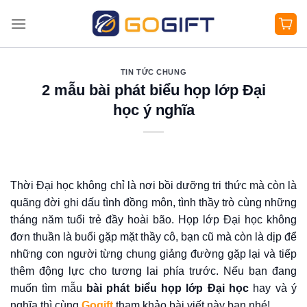
Bỏ
qua
nội
dung
TIN TỨC CHUNG
2 mẫu bài phát biểu họp lớp Đại
học ý nghĩa
Thời Đại học không chỉ là nơi bồi dưỡng tri thức mà còn là
quãng đời ghi dấu tình đồng môn, tình thầy trò cùng những
tháng năm tuổi trẻ đầy hoài bão. Họp lớp Đại học không
đơn thuần là buổi gặp mặt thầy cô, bạn cũ mà còn là dịp để
những con người từng chung giảng đường gặp lại và tiếp
thêm động lực cho tương lai phía trước. Nếu bạn đang
muốn tìm mẫu
bài phát biểu họp lớp Đại học
hay và ý
nghĩa thì cùng
Gogift
tham khảo bài viết này bạn nhé!