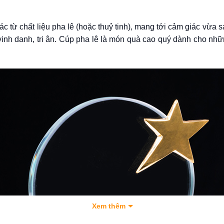
ừ chất liệu pha lê (hoặc thuỷ tinh), mang tới cảm giác vừa san
inh danh, tri ân. Cúp pha lê là món quà cao quý dành cho nhữ
Xem thêm