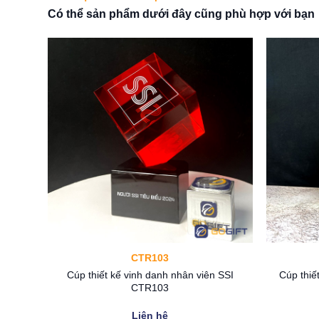
Có thể sản phẩm dưới đây cũng phù hợp với bạn
Cú
Thông tin chi tiết về Cúp pha 
Chất liệu: Pha lê (hoặc thuỷ tinh), kim loại
Kích thước: 17cm
CTR103
cầu
Màu sắc: Trong suốt, vàng
Cúp thiết kế vinh danh nhân viên SSI
Cúp thiế
CTR103
In, khắc chữ hoặc logo: Theo yêu cầu của khách 
Liên hệ