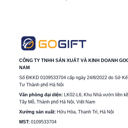
Sản phẩm kèm theo: Hộp đựng lót lụa sang trọng
Mục đích sử dụng
Cúp pha lê vinh danh
PLM18 chính là phần quà danh g
kế tinh tế qua từng chi tiết, cúp PLM18 được nhiều d
Đặc điểm của Cúp pha lê vinh
CÔNG TY TNHH SẢN XUẤT VÀ KINH DOANH GOG
Thẩm mỹ là yếu tố đầu tiên được nhiều người quan t
NAM
mang lại sự sang trọng, tinh tế, làm nổi bật những th
Số ĐKKD 0109533704 cấp ngày 24/8/2022 do Sở Kế
Tư Thành phố Hà Nội
Văn phòng đại diện:
LK02-L6, Khu Nhà vườn liền k
Tây Mỗ, Thành phố Hà Nội, Việt Nam
Xưởng sản xuất:
Hữu Hòa, Thanh Trì, Hà Nội
MST:
0109533704