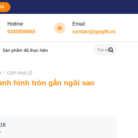
IÁ
Hotline
Email
0345856660
contact@gogift.vn
Tìm
Sản phẩm đã thực hiện
kiếm:
H
/
CÚP PHA LÊ
anh hình tròn gắn ngôi sao
M18
y