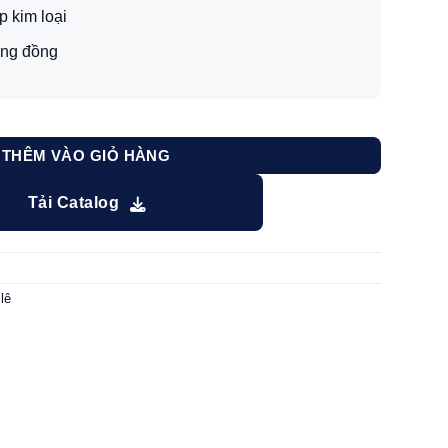
p kim loại
àng đồng
òn gắn ngôi sao PLM18 số lượng
THÊM VÀO GIỎ HÀNG
Tải Catalog
lê