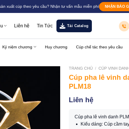
sản xuất cúp theo yêu cầu? Nhận tư vấn mẫu miễn phí
NHẬN BÁO G
ệu
Liên hệ
Tin Tức
Tải Catalog
Kỷ niệm chương
Huy chương
Cúp chế tác theo yêu cầu
TRANG CHỦ
/
CÚP VINH DAN
Cúp pha lê vinh d
PLM18
Liên hệ
Cúp pha lê vinh danh PL
Kiểu dáng: Cúp cầm ta