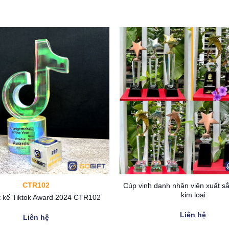
p pha lê vinh danh PLM18 mang tới cảm giác vừa sang trọng lại gọn 
lê vinh danh PLM18
CTR102
Cúp vinh danh nhân viên xuất sắ
kim loại
t kế Tiktok Award 2024 CTR102
hàng
Liên hệ
Liên hệ