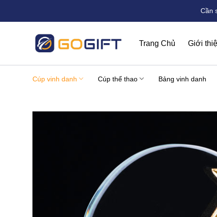
Bỏ
Cần 
qua
nội
dung
Trang Chủ
Giới thi
Cúp vinh danh
Cúp thể thao
Bảng vinh danh