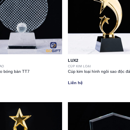
LUX2
HAO
CÚP KIM LOẠI
ao bóng bàn TT7
Cúp kim loại hình ngôi sao độc 
Liên hệ