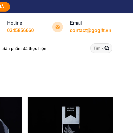
IÁ
Hotline
Email
0345856660
contact@gogift.vn
Tìm
Sản phẩm đã thực hiện
kiếm: