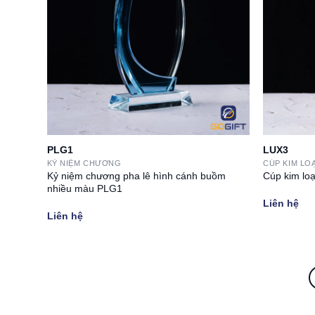
PLG1
LUX3
KỶ NIỆM CHƯƠNG
CÚP KIM LOẠ
Kỷ niệm chương pha lê hình cánh buồm
Cúp kim lo
nhiều màu PLG1
Liên hệ
Liên hệ