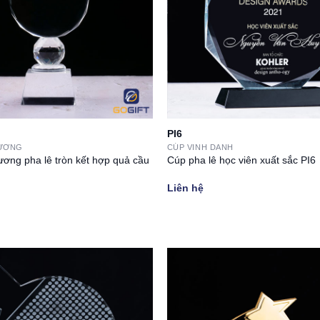
PI6
HƯƠNG
CÚP VINH DANH
ương pha lê tròn kết hợp quả cầu
Cúp pha lê học viên xuất sắc PI6
Liên hệ