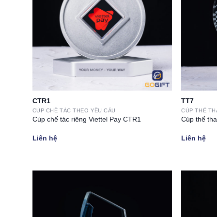
CTR1
TT7
CÚP CHẾ TÁC THEO YÊU CẦU
CÚP THỂ T
Cúp chế tác riêng Viettel Pay CTR1
Cúp thể th
Liên hệ
Liên hệ