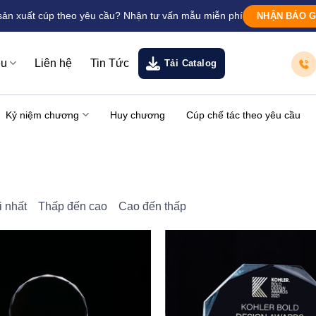
sản xuất cúp theo yêu cầu? Nhận tư vấn mẫu miễn phí
NHẬN BÁO G
ệu
Liên hệ
Tin Tức
Tải Catalog
Kỷ niệm chương
Huy chương
Cúp chế tác theo yêu cầu
 nhất
Thấp đến cao
Cao đến thấp