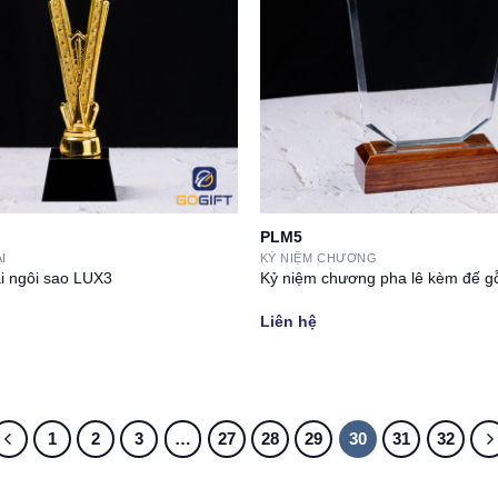
PLM5
I
KỶ NIỆM CHƯƠNG
ại ngôi sao LUX3
Kỷ niệm chương pha lê kèm đế 
Liên hệ
1
2
3
…
27
28
29
30
31
32