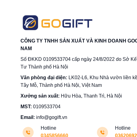
CÔNG TY TNHH SẢN XUẤT VÀ KINH DOANH GOG
NAM
Số ĐKKD 0109533704 cấp ngày 24/8/2022 do Sở Kế
Tư Thành phố Hà Nội
Văn phòng đại diện:
LK02-L6, Khu Nhà vườn liền k
Tây Mỗ, Thành phố Hà Nội, Việt Nam
Xưởng sản xuất:
Hữu Hòa, Thanh Trì, Hà Nội
MST:
0109533704
Email:
info@gogift.vn
Hotline
Hotline
0345856660
0362069