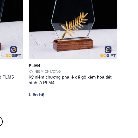
PLM4
KỶ NIỆM CHƯƠNG
Kỷ niệm chương pha lê đế gỗ kèm họa tiết
gỗ PLM5
hình lá PLM4
Liên hệ