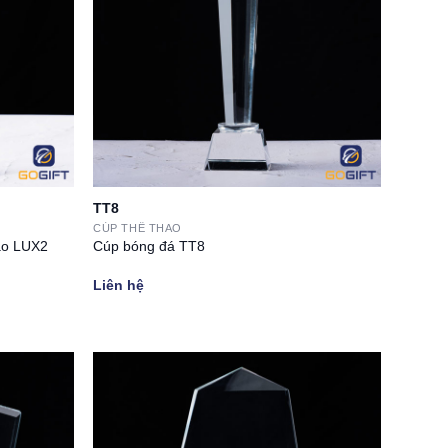
TT8
CÚP THỂ THAO
đáo LUX2
Cúp bóng đá TT8
Liên hệ