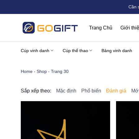
Bỏ
Cần 
qua
nội
dung
Trang Chủ
Giới thi
Cúp vinh danh
Cúp thể thao
Bảng vinh danh
Home
-
Shop
-
Trang 30
Sắp xếp theo:
Mặc định
Phổ biến
Đánh giá
Mới