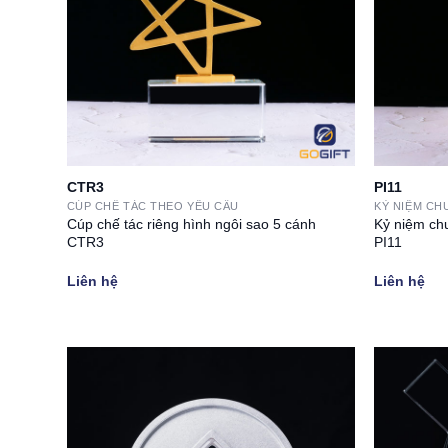
CTR3
PI11
CÚP CHẾ TÁC THEO YÊU CẦU
KỶ NIỆM C
Cúp chế tác riêng hình ngôi sao 5 cánh
Kỷ niệm ch
CTR3
PI11
Liên hệ
Liên hệ