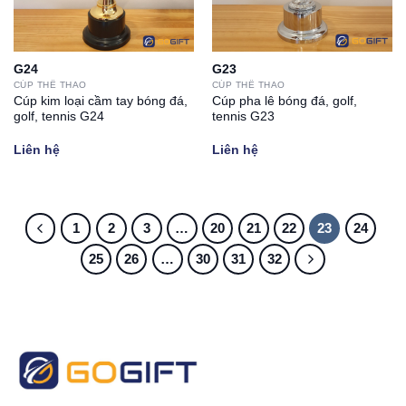
G24
G23
CÚP THỂ THAO
CÚP THỂ THAO
Cúp kim loại cầm tay bóng đá,
Cúp pha lê bóng đá, golf,
golf, tennis G24
tennis G23
Liên hệ
Liên hệ
1
2
3
…
20
21
22
23
24
25
26
…
30
31
32