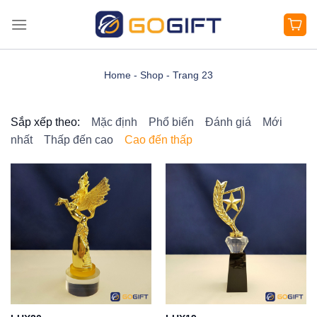
Bỏ
qua
nội
dung
Home
-
Shop
-
Trang 23
Sắp xếp theo:
Mặc định
Phổ biến
Đánh giá
Mới
nhất
Thấp đến cao
Cao đến thấp