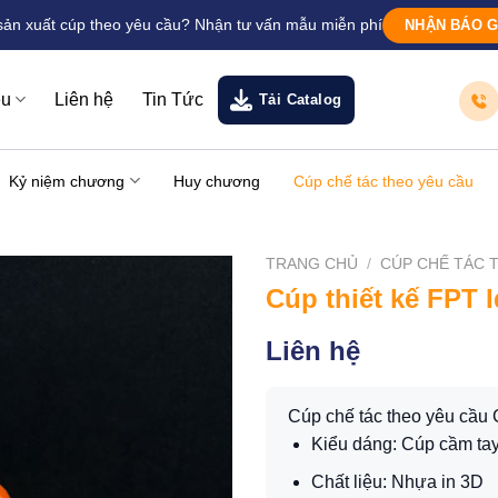
sản xuất cúp theo yêu cầu? Nhận tư vấn mẫu miễn phí
NHẬN BÁO G
ệu
Liên hệ
Tin Tức
Tải Catalog
Kỷ niệm chương
Huy chương
Cúp chế tác theo yêu cầu
TRANG CHỦ
/
CÚP CHẾ TÁC 
Cúp thiết kế FPT
Liên hệ
Cúp chế tác theo yêu cầ
Kiểu dáng: Cúp cầm ta
Chất liệu: Nhựa in 3D