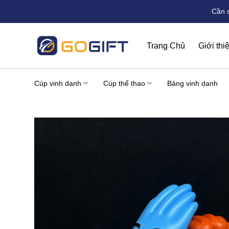
Bỏ
Cần 
qua
nội
dung
Trang Chủ
Giới thi
Cúp vinh danh
Cúp thể thao
Bảng vinh danh