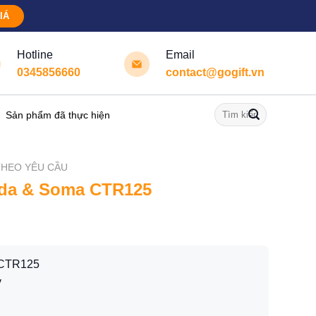
IÁ
Hotline
Email
0345856660
contact@gogift.vn
Tìm
Sản phẩm đã thực hiện
kiếm:
THEO YÊU CẦU
 Ida & Soma CTR125
u CTR125
y