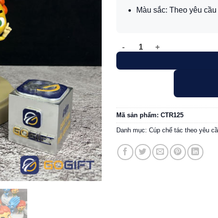
Màu sắc: Theo yêu cầu
Cúp thiết kế FPT Ida & Soma 
Mã sản phẩm:
CTR125
Danh mục:
Cúp chế tác theo yêu c