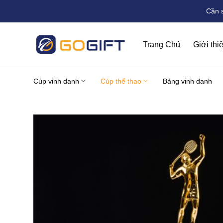
Bỏ
Cần 
qua
nội
dung
Trang Chủ
Giới thi
Cúp vinh danh
Cúp thể thao
Bảng vinh danh