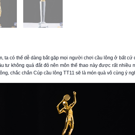
, ta có thể dễ dàng bắt gặp mọi người chơi cầu lông ở bất cứ đ
í đầu tư không quá đắt đỏ nên môn thể thao này được rất nhi
 lông, chắc chắn Cúp cầu lông TT11 sẽ là món quà vô cùng ý ng