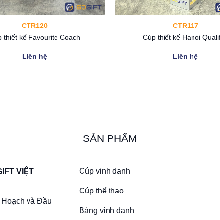
CTR120
CTR117
27CM
 thiết kế Favourite Coach
Cúp thiết kế Hanoi Qualif
Liên hệ
Liên hệ
hàng
hưởng trong các giải đấu giao hữu, các cuộc thi lớn,… Cúp c
SẢN PHẨM
ải đấu. Với kiểu dáng độc lạ và tinh tế, chiếc cúp này hứa hẹn 
 lông TT11
Cúp vinh danh
IFT VIỆT
ô phỏng khoảnh khắc thi đấu của vận động viên trên sân cầu 
Cúp thể thao
m mạnh của sản phẩm. Phần thân bên dưới và đế cúp được làm 
 Hoạch và Đầu
Bảng vinh danh