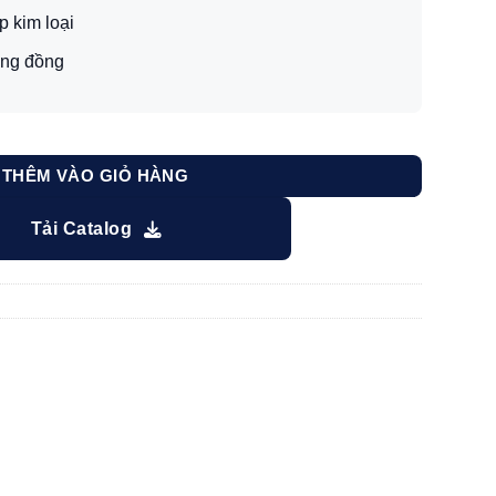
p kim loại
àng đồng
ố lượng
THÊM VÀO GIỎ HÀNG
Tải Catalog