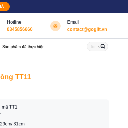
IÁ
Hotline
Email
0345856660
contact@gogift.vn
Tìm
Sản phẩm đã thực hiện
kiếm:
lông TT11
g mã TT1
y
 29cm/ 31cm