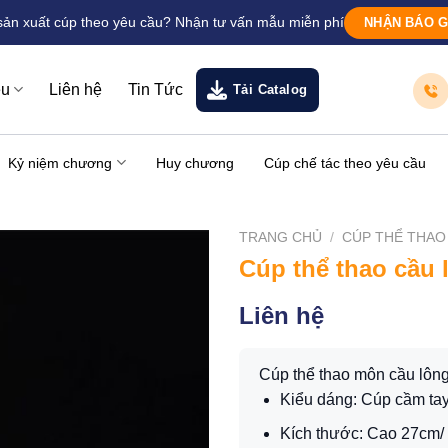
sản xuất cúp theo yêu cầu? Nhận tư vấn mẫu miễn phí
NHẬN BÁO G
ệu
Liên hệ
Tin Tức
Tải Catalog
Kỷ niệm chương
Huy chương
Cúp chế tác theo yêu cầu
TRANG CHỦ
/
CÚP THỂ THAO
Cúp thể thao cầu 
Liên hệ
Cúp thể thao môn cầu lôn
Kiểu dáng: Cúp cầm ta
Kích thước: Cao 27cm/