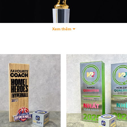
Xem thêm
p thể thao cầu lông TT11 được sử dụng để trao thưởng trong các giải 
giao hữu, các cuộc thi lớn
hao cầu lông TT11