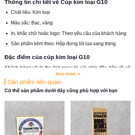
Thông tin chi tiết về Cúp kim loại G10
Chất liệu: Kim loại
Màu sắc: Bạc, vàng
In, khắc chữ hoặc logo: Theo yêu cầu của khách hàng
Sản phẩm kèm theo: Hộp đựng lót lụa sang trọng
Đặc điểm của cúp kim loại G10
Khách hàng sẽ bị thu hút ngay từ cái nhìn đầu tiên về vẻ
Xem thêm
đẹp đơn giản và không quá cầu kỳ của cúp G10. Với chất
Sản phẩm liên quan
liệu kim loại mạ bạc cùng đường nét khắc họa đầy tinh tế
và chi tiết đã giúp sản phẩm toát lên vẻ đẹp trang nhã và
Có thể sản phẩm dưới đây cũng phù hợp với bạn
nhã nhặn. Điểm nổi bật của chiếc cúp này là mô hình
người chơi golf được gắn cố định phía trên đỉnh cúp nhằm
miêu tả lại dáng vẻ khi chơi golf của các golfer.
Mục đích sử dụng
cúp kim loại G10