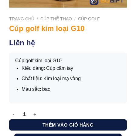
TRANG CHỦ
/
CÚP THỂ THAO
/
CÚP GOLF
Cúp golf kim loại G10
Liên hệ
Cúp golf kim loại G10
Kiểu dáng: Cúp cầm tay
Chất liệu: Kim loại mạ vàng
Màu sắc: bạc
Cúp golf kim loại G10 số lượng
THÊM VÀO GIỎ HÀNG