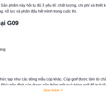
Sản phẩm này hội tụ đủ 3 yếu tố: chất lượng, chi phí và thiết
g, nỗ lực và phấn đấu hết mình trong cuộc thi.
oại G09
hàng
hức tạp như các dòng mẫu cúp khác. Cúp golf được làm từ chất
 Phía trên đỉnh cúp được gắn thêm một quả bóng golf để toát l
Xem thêm
i G09