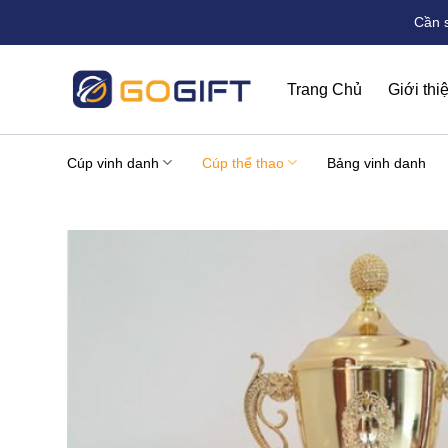
Bỏ
Cần 
qua
nội
dung
Trang Chủ
Giới thi
Cúp vinh danh
Cúp thể thao
Bảng vinh danh