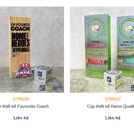
g cá nhân hoặc tập thể có đóng góp lớn cho cuộc thi. Ngoài ra
n về sản phẩm.
CTR120
CTR117
 thiết kế Favourite Coach
Cúp thiết kế Hanoi Qualif
Liên hệ
Liên hệ