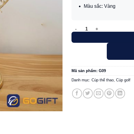
Màu sắc: Vàng
Cúp golf kim loại G09 số lượn
Mã sản phẩm:
G09
Danh mục:
Cúp thể thao
,
Cúp golf