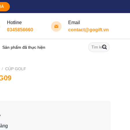
IÁ
Hotline
Email
0345856660
contact@gogift.vn
Tìm
Sản phẩm đã thực hiện
kiếm:
/
CÚP GOLF
 G09
y
vàng