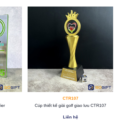
, nó còn là giải thưởng vô cùng quý giá đối với những
CTR107
ier
Cúp thiết kế giải golf giao lưu CTR107
Liên hệ