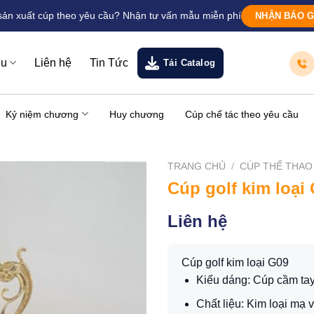
sản xuất cúp theo yêu cầu? Nhận tư vấn mẫu miễn phí
NHẬN BÁO G
ệu
Liên hệ
Tin Tức
Tải Catalog
Kỷ niệm chương
Huy chương
Cúp chế tác theo yêu cầu
TRANG CHỦ
/
CÚP THỂ THAO
Cúp golf kim loại
Liên hệ
Cúp golf kim loại G09
Kiểu dáng: Cúp cầm ta
Chất liệu: Kim loại mạ 