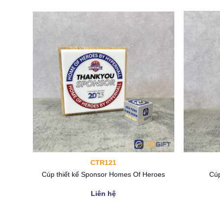
Cúp golf được sử dụng để vinh danh và trao tặng nhữn
tuyển thủ golfer đã đạt thành tích cao trong trận đấu.
Liên hệ ngay Gogift để được giải đáp thắc mắc kỹ hơ
Gogift
– Quà tặng vinh danh độc quyền cao cấp
Hotline: 0345856660 – 0346664588
CTR121
nis Thủ
Cúp thiết kế Sponsor Homes Of Heroes
Cúp
Liên hệ