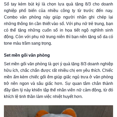
Sổ tay kèm bút ký là chọn lựa quà tặng 8/3 cho doanh
nghiệp phổ biến của nhiều công ty từ trước đến nay.
Combo văn phòng này giúp người nhận ghi chép lại
những thông tin cần thiết vào sổ. Với phụ nữ trẻ trung, bạn
có thể tặng những cuốn sổ in họa tiết ngộ nghĩnh sinh
động. Còn với phụ nữ trung niên thì bạn nên tặng sổ da có
tone màu trầm sang trọng.
Set mền gối văn phòng
Set mền gối văn phòng là gợi ý quà tặng 8/3 doanh nghiệp
hữu ích, chắc chắn được rất nhiều chị em yêu thích. Chiếc
mền ấm kèm chiếc gối êm giúp giấc ngủ trưa ở văn phòng
trở nên ngon và sâu giấc hơn. Sự quan tâm chân thành
đầy tâm lý này khiến tập thể nhân viên nữ cảm động, từ đó
khích lệ tinh thần làm việc nhiệt huyết hơn.