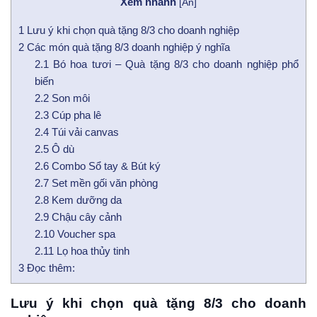
Xem nhanh
[
Ẩn
]
1
Lưu ý khi chọn quà tặng 8/3 cho doanh nghiệp
2
Các món quà tặng 8/3 doanh nghiệp ý nghĩa
2.1
Bó hoa tươi – Quà tặng 8/3 cho doanh nghiệp phổ
biến
2.2
Son môi
2.3
Cúp pha lê
2.4
Túi vải canvas
2.5
Ô dù
2.6
Combo Sổ tay & Bút ký
2.7
Set mền gối văn phòng
2.8
Kem dưỡng da
2.9
Chậu cây cảnh
2.10
Voucher spa
2.11
Lọ hoa thủy tinh
3
Đọc thêm:
Lưu ý khi chọn quà tặng 8/3 cho doanh