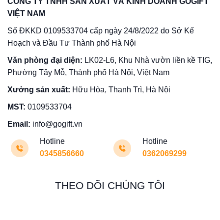
CÔNG TY TNHH SẢN XUẤT VÀ KINH DOANH GOGIFT
VIỆT NAM
Số ĐKKD 0109533704 cấp ngày 24/8/2022 do Sở Kế
Hoạch và Đầu Tư Thành phố Hà Nội
Văn phòng đại diện:
LK02-L6, Khu Nhà vườn liền kề TIG,
Phường Tây Mỗ, Thành phố Hà Nội, Việt Nam
Xưởng sản xuất:
Hữu Hòa, Thanh Trì, Hà Nội
MST:
0109533704
Email:
info@gogift.vn
Hotline
Hotline
0345856660
0362069299
THEO DÕI CHÚNG TÔI