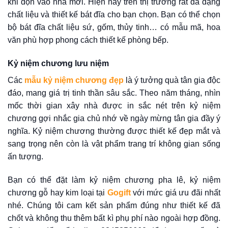
khi dọn vào nhà mới. Hiện nay trên thị trường rất đa dạng
chất liệu và thiết kế bát đĩa cho bạn chọn. Bạn có thể chọn
bộ bát đĩa chất liệu sứ, gốm, thủy tinh… có mẫu mã, hoa
văn phù hợp phong cách thiết kế phòng bếp.
Kỷ niệm chương lưu niệm
Các
mẫu kỷ niệm chương đẹp
là ý tưởng quà tân gia độc
đáo, mang giá trị tinh thần sâu sắc. Theo năm tháng, nhìn
mốc thời gian xây nhà được in sắc nét trên kỷ niệm
chương gợi nhắc gia chủ nhớ về ngày mừng tân gia đầy ý
nghĩa. Kỷ niệm chương thường được thiết kế đẹp mắt và
sang trọng nên còn là vật phẩm trang trí không gian sống
ấn tượng.
Bạn có thể đặt làm kỷ niệm chương pha lê, kỷ niệm
chương gỗ hay kim loại tại
Gogift
với mức giá ưu đãi nhất
nhé. Chúng tôi cam kết sản phẩm đúng như thiết kế đã
chốt và không thu thêm bất kì phụ phí nào ngoài hợp đồng.