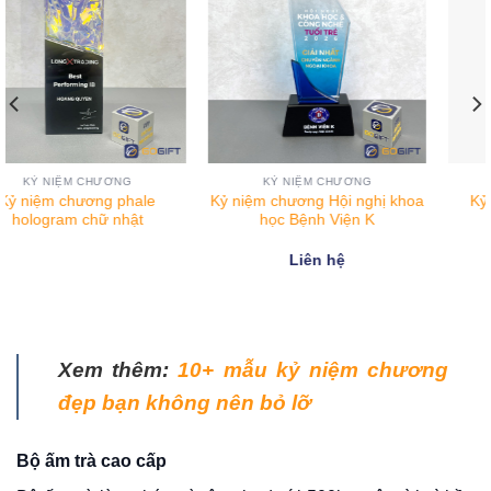
KỶ NIỆM CHƯƠNG
KỶ NIỆM CHƯƠNG
Kỷ niệm chương Hội nghị khoa
Kỷ niệm chương Hyundai
học Bệnh Viện K
Thâm Niên
Liên hệ
Liên hệ
Xem thêm:
10+ mẫu kỷ niệm chương
đẹp bạn không nên bỏ lỡ
Bộ ấm trà cao cấp