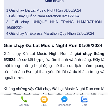
Xem nhanh
1
Giải chạy Đà Lạt Music Night Run 01/06/2024
2
Giải Chạy Quảng Nam Marathon 02/06/2024
3
Giải chạy UNIQUE NHA TRANG H-MARATHON
16/06/2024
4
Giải chạy VnExpress Marathon Quy Nhon 23/06/2024
Giải chạy Đà Lạt Music Night Run 01/06/2024
Giải chạy Đà Lạt Music Night Run là
giải chạy tháng
6/2024
có sự kết hợp giữa âm thanh và ánh sáng. Đây là
một trong những hoạt động thể thao du lịch nhằm quảng
bá hình ảnh Đà Lạt thân yêu tới tất cả du khách trong và
ngoài nước.
Không những vậy Giải chạy Đà Lạt Music Night Run còn là
hoạt động dành cho các bạn yêu thích âm nhạc, kết hợp
với chạy bộ xung quanh khu vực trung tâm thành phố
Gọi ngay
SMS
Messenger
Zalo
mộng mơ mang tên Hồ Xuân Hương. Giá vé từ 890.000 –