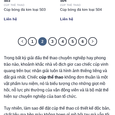
S03
S04
CÚP THỂ THAO
CÚP THỂ THAO
Cúp bóng đá kim loại S03
Cúp bóng đá kim loại S04
Liên hệ
Liên hệ
1
2
3
4
5
6
Trong bất kỳ giải đấu thể thao chuyên nghiệp hay phong
trào nào, khoảnh khắc nhà vô địch giơ cao chiếc cúp vinh
quang trên bục nhận giải luôn là hình ảnh thiêng liêng và
đắt giá nhất. Chiếc
cúp thể thao
không đơn thuần là một
vật phẩm lưu niệm, nó là biểu tượng cho những giọt mồ
hôi, nỗ lực phi thường của vận động viên và là bộ mặt thể
hiện sự chuyên nghiệp của ban tổ chức.
Tuy nhiên, làm sao để đặt cúp thể thao có thiết kế độc bản,
chất liệu mạ bền màu không hoen gỉ mồ hôi tay mà vẫn tối