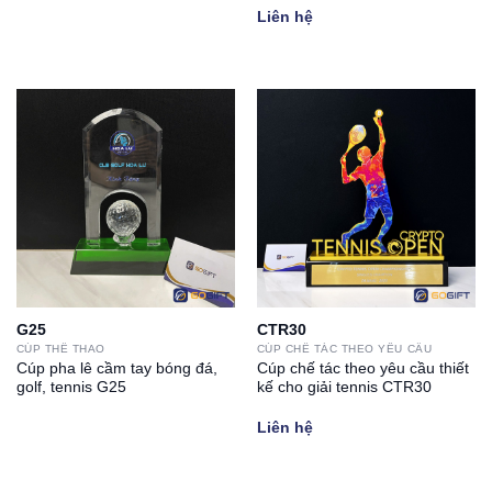
Liên hệ
G25
CTR30
CÚP THỂ THAO
CÚP CHẾ TÁC THEO YÊU CẦU
Cúp pha lê cầm tay bóng đá,
Cúp chế tác theo yêu cầu thiết
golf, tennis G25
kế cho giải tennis CTR30
Liên hệ