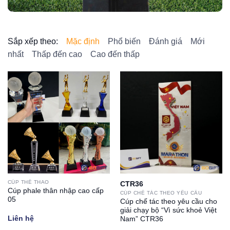
Sắp xếp theo:
Mặc định
Phổ biến
Đánh giá
Mới
nhất
Thấp đến cao
Cao đến thấp
CÚP THỂ THAO
CTR36
Cúp phale thân nhập cao cấp
CÚP CHẾ TÁC THEO YÊU CẦU
05
Cúp chế tác theo yêu cầu cho
giải chạy bộ “Vì sức khoẻ Việt
Liên hệ
Nam” CTR36