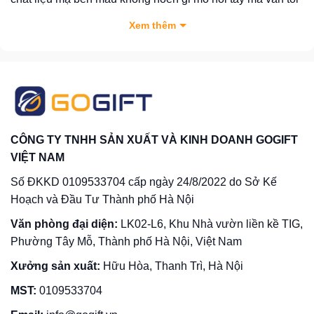
ưu chi phí giải đấu? Hãy cùng
Gogift
khám phá ma trận
Xem thêm
chất liệu, quy chuẩn phân loại và bảng báo giá cúp thể
thao trực tiếp tại xưởng ngay dưới đây.
Phân loại cúp thể thao theo chất liệu chế tác
hiện nay
Để giúp ban tổ chức lựa chọn đúng dòng tặng phẩm phù
CÔNG TY TNHH SẢN XUẤT VÀ KINH DOANH GOGIFT
hợp với ngân sách, xưởng Gogift quy hoạch phôi cúp
VIỆT NAM
thành 3 dòng chất liệu cốt lõi:
Số ĐKKD 0109533704 cấp ngày 24/8/2022 do Sở Kế
1. Cúp nhựa mạ vàng thể thao (Giải pháp tối ưu chi
Hoạch và Đầu Tư Thành phố Hà Nội
phí)
Văn phòng đại diện:
LK02-L6, Khu Nhà vườn liền kề TIG,
Dòng cúp có phần thân cấu tạo hoàn toàn từ hợp chất
Phường Tây Mỗ, Thành phố Hà Nội, Việt Nam
nhựa ABS chịu lực, bề mặt xử lý bằng công nghệ xi mạ
Xưởng sản xuất:
Hữu Hòa, Thanh Trì, Hà Nội
chân không (mạ vàng, mạ bạc) sáng bóng, kết hợp với
chân đế bằng đá composite để tạo độ đầm khi cầm nắm.
MST:
0109533704
Đây là lựa chọn hoàn hảo cho các giải đấu phong trào, giải