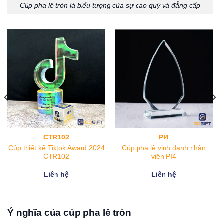
Cúp pha lê tròn là biểu tượng của sự cao quý và đẳng cấp
PLM18
Cúp phale thân nhập cao cấp
03
Cúp pha lê vinh danh hình tròn
gắn ngôi sao PLM18
Liên hệ
Liên hệ
Ý nghĩa của cúp pha lê tròn