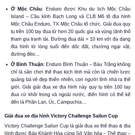
Ở Mộc Châu
: Enduro được Khu du lịch Mộc Châu
Island – Cầu kính Bạch Long và CLB Mô tô địa hình
Mộc Châu Enduro, TX Mộc Châu tổ chức. Giải đua quy
tụ trên 100 tay đua từ hơn 20 quốc gia và vùng lãnh thổ
tham gia tranh tài. Đường đua dài > 10 km với đa dạng
địa hình từ lòng suối đến dốc đất, chướng ngại vật,
đường đèo…
Ở Bình Thuận
: Enduro Bình Thuận – Bàu Trắng không
chỉ là sân chơi thể thao kịch tính mà còn là chiến lược
quảng bá vẻ đẹp thiên nhiên, con người tỉnh nhà ra thế
giới. Giải giải đua xe địa hình này quy tụ trên 100 tay
đua cừ khôi trong và ngoài nước, điển hình có thể kể
đến là Phần Lan, Úc, Campuchia…
Giải đua xe địa hình Victory Challenge Sailun Cup
Victory Challenge Sailun Cup là giải đua xe thể thao & địa
hình được Báo Khánh Hòa cùng Sở Văn hóa – Thể thao –