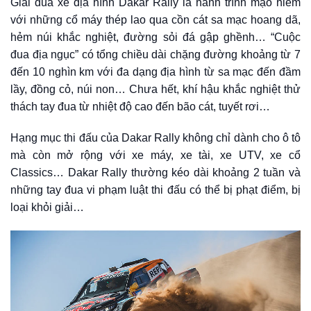
Giải đua xe địa hình Dakar Rally là hành trình mạo hiểm
với những cổ máy thép lao qua cồn cát sa mạc hoang dã,
hẻm núi khắc nghiệt, đường sỏi đá gập ghềnh… “Cuộc
đua địa ngục” có tổng chiều dài chặng đường khoảng từ 7
đến 10 nghìn km với đa dạng địa hình từ sa mạc đến đầm
lầy, đồng cỏ, núi non… Chưa hết, khí hậu khắc nghiệt thử
thách tay đua từ nhiệt độ cao đến bão cát, tuyết rơi…
Hạng mục thi đấu của Dakar Rally không chỉ dành cho ô tô
mà còn mở rộng với xe máy, xe tài, xe UTV, xe cổ
Classics… Dakar Rally thường kéo dài khoảng 2 tuần và
những tay đua vi phạm luật thi đấu có thể bị phạt điểm, bị
loại khỏi giải…