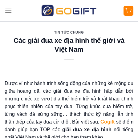
Bỏ
qua
nội
dung
TIN TỨC CHUNG
Các giải đua xe địa hình thế giới và
Việt Nam
Được ví như hành trình sống động của những kẻ mộng du
giữa hoang dã, các giải đua xe địa hình hấp dẫn bởi
những chiếc xe vượt địa thế hiểm trở và khát khao chinh
phục thiên nhiên của tay đua. Từng khúc cua hiểm trở,
từng vách đá sừng sững… thách thức kỹ năng lẫn tinh
thần thép của tay đua cừ khôi. Bài viết sau,
Gogift
sẽ điểm
danh giúp bạn TOP các
giải đua xe địa hình
nổi tiếng
nhất Việt Nam và thế giới cho bạn tham khảo.