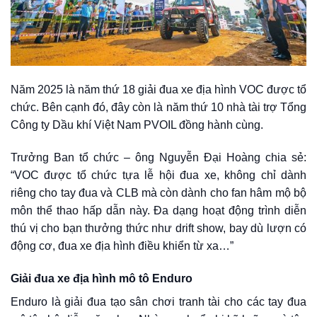
Năm 2025 là năm thứ 18 giải đua xe địa hình VOC được tổ
chức. Bên cạnh đó, đây còn là năm thứ 10 nhà tài trợ Tổng
Công ty Dầu khí Việt Nam PVOIL đồng hành cùng.
Trưởng Ban tổ chức – ông Nguyễn Đại Hoàng chia sẻ:
“VOC được tổ chức tựa lễ hội đua xe, không chỉ dành
riêng cho tay đua và CLB mà còn dành cho fan hâm mộ bộ
môn thể thao hấp dẫn này. Đa dạng hoạt động trình diễn
thú vị cho bạn thưởng thức như drift show, bay dù lượn có
động cơ, đua xe địa hình điều khiển từ xa…”
Giải đua xe địa hình mô tô Enduro
Enduro là giải đua tạo sân chơi tranh tài cho các tay đua