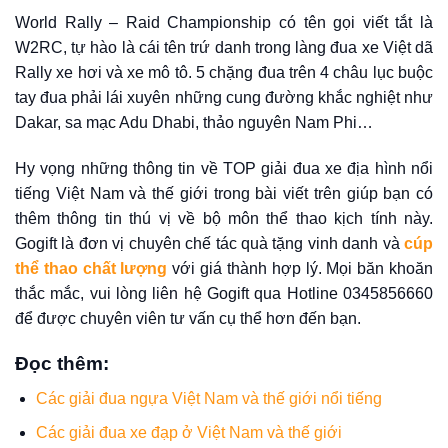
World Rally – Raid Championship có tên gọi viết tắt là
W2RC, tự hào là cái tên trứ danh trong làng đua xe Việt dã
Rally xe hơi và xe mô tô. 5 chặng đua trên 4 châu lục buộc
tay đua phải lái xuyên những cung đường khắc nghiệt như
Dakar, sa mạc Adu Dhabi, thảo nguyên Nam Phi…
Hy vọng những thông tin về TOP giải đua xe địa hình nổi
tiếng Việt Nam và thế giới trong bài viết trên giúp bạn có
thêm thông tin thú vị về bộ môn thể thao kịch tính này.
Gogift là đơn vị chuyên chế tác quà tặng vinh danh và
cúp
thể thao chất lượng
với giá thành hợp lý. Mọi băn khoăn
thắc mắc, vui lòng liên hệ Gogift qua Hotline 0345856660
để được chuyên viên tư vấn cụ thể hơn đến bạn.
Đọc thêm:
Các giải đua ngựa Việt Nam và thế giới nổi tiếng
Các giải đua xe đạp ở Việt Nam và thế giới