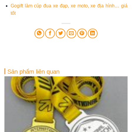
Gogift làm cúp đua xe đạp, xe moto, xe địa hình… giá
tốt
Sản phẩm liên quan