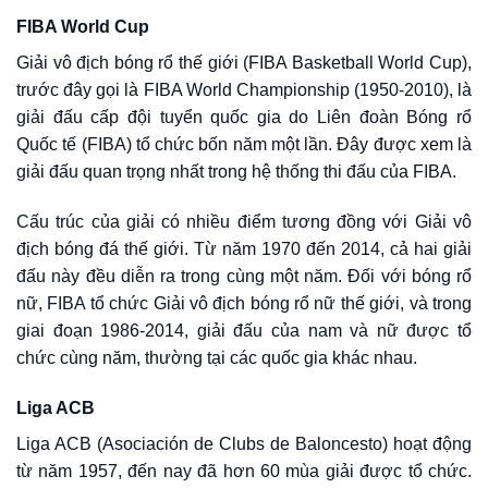
FIBA World Cup
Giải vô địch bóng rổ thế giới (FIBA Basketball World Cup),
trước đây gọi là FIBA World Championship (1950-2010), là
giải đấu cấp đội tuyển quốc gia do Liên đoàn Bóng rổ
Quốc tế (FIBA) tổ chức bốn năm một lần. Đây được xem là
giải đấu quan trọng nhất trong hệ thống thi đấu của FIBA.
Cấu trúc của giải có nhiều điểm tương đồng với Giải vô
địch bóng đá thế giới. Từ năm 1970 đến 2014, cả hai giải
đấu này đều diễn ra trong cùng một năm. Đối với bóng rổ
nữ, FIBA tổ chức Giải vô địch bóng rổ nữ thế giới, và trong
giai đoạn 1986-2014, giải đấu của nam và nữ được tổ
chức cùng năm, thường tại các quốc gia khác nhau.
Liga ACB
Liga ACB (Asociación de Clubs de Baloncesto) hoạt động
từ năm 1957, đến nay đã hơn 60 mùa giải được tổ chức.