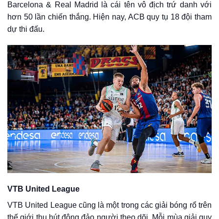
Barcelona & Real Madrid là cái tên vô địch trứ danh với
hơn 50 lần chiến thắng. Hiện nay, ACB quy tụ 18 đội tham
dự thi đấu.
VTB United League
VTB United League cũng là một trong các giải bóng rổ trên
thế giới thu hút đông đảo người theo dõi. Mỗi mùa giải quy