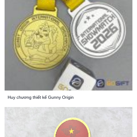
Huy chương thiết kế Gunny Origin