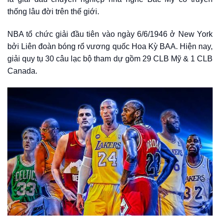
thống lâu đời trên thế giới.
NBA tổ chức giải đầu tiên vào ngày 6/6/1946 ở New York
bởi Liên đoàn bóng rổ vương quốc Hoa Kỳ BAA. Hiện nay,
giải quy tụ 30 câu lạc bộ tham dự gồm 29 CLB Mỹ & 1 CLB
Canada.