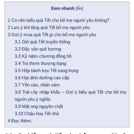
Xem nhanh
[
Ẩn
]
1
Có nên biếu quà Tết cho bố mẹ người yêu không?
2
Lưu ý khi tặng quà Tết bố mẹ người yêu
3
Gợi ý mua quà Tết gì cho bố mẹ người yêu
3.1
Giỏ quà Tết truyền thống
3.2
Đặc sản quê hương
3.3
Kỷ niệm chương đồng hồ
3.4
Trà thơm thượng hạng
3.5
Hộp bánh kẹo Tết sang trọng
3.6
Hạt dinh dưỡng cao cấp
3.7
Yến sào, nhân sâm
3.8
Trái cây nhập khẩu – Gợi ý biếu quà Tết cho bố mẹ
người yêu ý nghĩa
3.9
Mật ong nguyên chất
3.10
Chậu hoa Tết nhỏ
4
Đọc thêm: