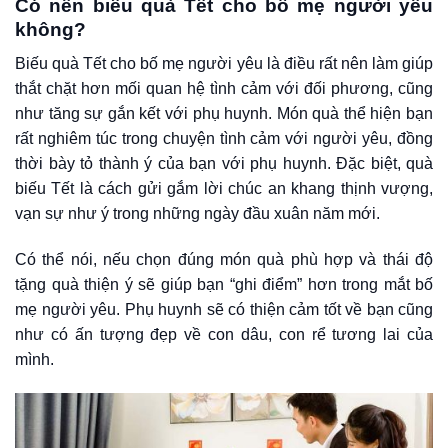
Có nên biếu quà Tết cho bố mẹ người yêu
không?
Biếu quà Tết cho bố mẹ người yêu là điều rất nên làm giúp
thắt chặt hơn mối quan hệ tình cảm với đối phương, cũng
như tăng sự gắn kết với phụ huynh. Món quà thể hiện bạn
rất nghiêm túc trong chuyện tình cảm với người yêu, đồng
thời bày tỏ thành ý của bạn với phụ huynh. Đặc biệt, quà
biếu Tết là cách gửi gắm lời chúc an khang thịnh vượng,
vạn sự như ý trong những ngày đầu xuân năm mới.
Có thể nói, nếu chọn đúng món quà phù hợp và thái độ
tặng quà thiện ý sẽ giúp bạn “ghi điểm” hơn trong mắt bố
mẹ người yêu. Phụ huynh sẽ có thiện cảm tốt về bạn cũng
như có ấn tượng đẹp về con dâu, con rể tương lai của
mình.